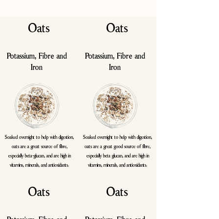
والمكسرات وفول الصويا.
Oats
Oats
Potassium, Fibre and
Potassium, Fibre and
Iron
Iron
Soaked overnight to help with digestion,
Soaked overnight to help with digestion,
oats are a great source of fibre,
oats are a great good source of fibre,
especially beta-glucan, and are high in
especially beta glucan, and are high in
vitamins, minerals, and antioxidants.
vitamins, minerals, and antioxidants.
Oats
Oats